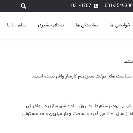
031-3767
031-3549300
خواندنی ها
نمایندگی ها
صدای مشتری
تماس با ما
تند.
ویا سیاست های دولت سیزدهم کارساز واقع نشده است.
یسی بود، رستم قاسمی وزیر راه و شهرسازی در اواخر تیر
ماه خبر از آغاز ساخت و ساز داد با این وجود کارشناسان اتمام ساخت یک میلیون واحد مسکونی تا پایان سال جاری را در حالی که پنج ماه از سال ۱۴۰۱ می گذرد و ساخت چهار میلیون واحد مسکونی