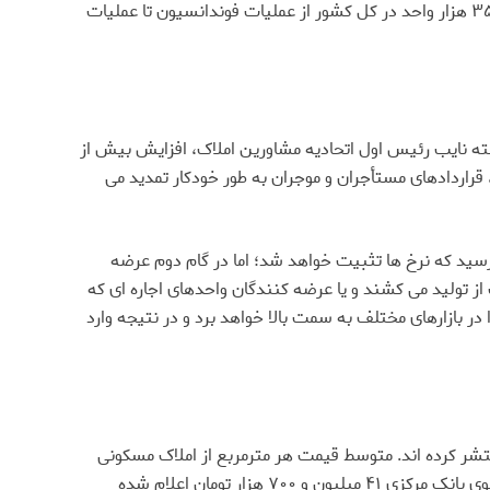
به گفته رستم قاسمی تعهد دولت این است که ۳.۲ میلیون واحد شهری و ۸۰۰ هزار واحد روستایی بسازد که تا امروز، یک میلیون و ۳۵۸ هزار واحد در کل کشور از عملیات فوندانسیون تا عملیات
 گفته نایب رئیس اول اتحادیه مشاورین املاک، افزایش بیش از
 قراردادهای مستأجران و موجران به طور خودکار تمدید می
ید که نرخ ها تثبیت خواهد شد؛ اما در گام دوم عرضه
 از تولید می کشند و یا عرضه کنندگان واحدهای اجاره ای که
 بازارهای مختلف به سمت بالا خواهد برد و در نتیجه وارد
منتشر کرده اند. متوسط قیمت هر مترمربع از املاک مسکونی
در گزارش های این ۲ نهاد، صرف نظر از فاصله سه میلیون تومانی در آمار قیمت مسکن، توسط مرکز آمار در مرز ۴۵ میلیون تومان و از سوی بانک مرکزی ۴۱ میلیون و ۷۰۰ هزار تومان اعلام شده