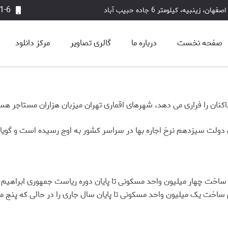
1-6
اصفهان، زینبیه، کیلومتر 6 جاده حبیب آباد
صفحه نخست
درباره ما
گالری تصاویر
مرکز دانلود
ضابطه 714
کاتالوگ PDF
فایل های Texture
ساکنان را فراری می دهد، شهرهای اقماری تهران میزبان هزاران مستاجر هس
ن دولت سیزدهم نرخ اجاره بها در سراسر کشور به اوج رسیده است و گ
خت چهار میلیون واحد مسکونی تا پایان دوره ریاست جمهوری ابراهیم رئ