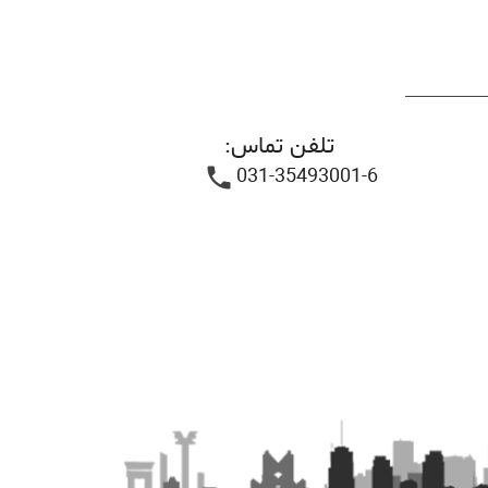
تلفن تماس:
031-35493001-6
phone