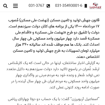
031-3767
031-35493001-6
قانون جهش تولید و تامین مسکن (نهضت ملی مسکن) مُصوب
۱۷ مردادماه ۱۴۰۰ یکی از برنامه های کلان دولت سیزدهم است.
دولت با تلفیق دو طرح «نهضت ملی مسکن» و «اقدام ملی
مسکن» قصد دارد چهار میلیون واحد مسکونی طی چهار سال
احداث کند. بانک ها هم موظف شده اند سالیانه ۳۶۰ هزار
میلیارد تومان تسهیلات به طرح جهش تولید و تامین مسکن
اختصاص دهند.
به گزارش اخبار ساختمان، اینها در حالی است که یک کارشناس
ارشد عُمران در یاسوج تاکید دارد دولت سیزدهم به دلایل متعدد
نمی تواند شعار و وعده خود به مردم مبنی بر واگذاری چهار
میلیون واحد مسکونی به مردم ایران طی چهار سال آینده را در
صورت ادامه روند کنونی عملی کند
.
“
اسماعیل آربوبرزن” گفت: با یک حساب دو دوتا چهارتای ریاضی