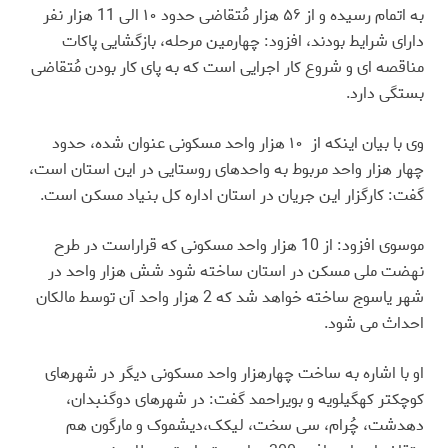
به اتمام رسیده و از ۵۶ هزار مُتقاضی حدود ۱۰ الی 11 هزار نفر
دارای شرایط بودند، افزود: چهارمین مرحله، بازگشایی پاکات
مناقصه ای و شروع کار اجرایی است که به پای کار بودن مُتقاضی
بستگی دارد
.
وی با بیان اینکه از ۱۰ هزار واحد مسکونی عنوان شده، حدود
چهار هزار واحد مربوط به واحدهای روستایی در این استان است،
گفت: کارگزار این جریان در استان اداره کل بنیاد مسکن است
.
موسوی افزود: از 10 هزار واحد مسکونی که قراراست در طرح
نهضت ملی مسکن در استان ساخته شود شش هزار واحد در
شهر یاسوج ساخته خواهد شد که 2 هزار واحد آن توسط مالکان
احداث می شود
.
او با اشاره به ساخت چهارهزار واحد مسکونی دیگر در شهرهای
کوچکتر کهگیلویه و بویراحمد گفت: در شهرهای دوگنبدان،
دهدشت، چُرام، سی سخت، لیکک،دیشموک و مارگون هم