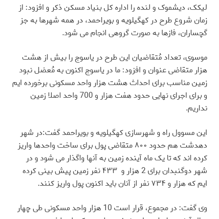
لیکک، دیشموک و لنده را اداره کل بنیاد مسکن ذکر و افزود: از
زمان شروع طرح در کهگیلویه و بویراحمد، در همه شهرها به جز
گچساران، فازها به صورت گروهی انجام می شود
.
موسوی، تعداد مُتقاضیان این طرح در یاسوج را بیش از هشت
هزار متقاضی عنوان و افزود: ما در یاسوج اکنون به مُعضل نبود
زمین مناسب برای احداث هشت هزار واحد مسکونی برخورده ایم
و برای اجرای نهایی حدود هفت هزار و 700 واحد اصلا زمین
نداریم
.
این مسوول راه و شهرسازی کهگیلویه و بویراحمد گفت:در شهر
دهدشت هم حدود ۸۰۰ متقاضی پول برای ساخت واحدها واریز
کرده اند که تا یک ماه آینده زمین به آنها واگذار می شود و در
شهر دوگنبدان برای 2 هزار و ۴۳۳ نفر زمین پیش بینی کرده
ایم که هزار و ۷۳۴ نفر از آنان باید اکنون پول واریز کنند
.
وی گفت: در مجموع، قرار است 10 هزار واحد مسکونی طی چهار