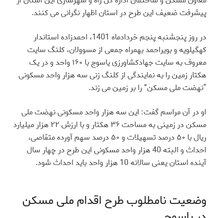
معاون مسکن و ساختمان اداره کل راه و شهرسازی این استان از
پیشرفت ضعیف این طرح در استان اظهار نگرانی می کنند
.
در روز پنجشنبه پنجم خردادماه 1401، احمدزاده استاندار
کهگیلویه و بویراحمد بهمراه جمعی از مسوولان، کلنگ سایت
معروف به سایت جهادکشاورزی یاسوج با ۱۶۰ واحد و در یک
هکتار زمین را به نمایندگی از کلنگ زنی سه هزار واحد مسکونی
“نهضت ملی مسکن” را بر زمین می زند
.
او در آن مراسم گفت: این سه هزار واحد مسکونی نهضت ملی
مسکن در زمینی به مساحت ۳۶ هکتار و با ارزش ۲۲ هزار میلیارد
ریال با ۵۰ درصد تسهیلات و ۵۰ درصد سهم آورده متقاصی،
احداث و البته 40 هزار واحد مسکونی این طرح در چهار سال
آینده استان یعنی سالانه 10 هزار واحد باید احداث شود
.
وضعیت نامطلوب طرح اقدام ملی مسکن
در یاسوج