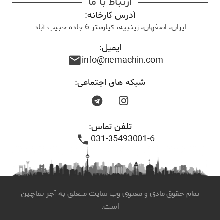
ارتباط با ما
آدرس کارخانه:
ایران، اصفهان، زینبیه، کیلومتر 6 جاده حبیب آباد
ایمیل:
info@nemachin.com
mail
شبکه های اجتماعی:
تلفن تماس:
031-35493001-6
phone
تمام حقوق مادی و معنوی وب سایت متعلق به آجر نماچین
است.