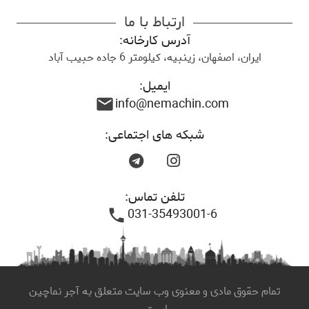
ارتباط با ما
آدرس کارخانه:
ایران، اصفهان، زینبیه، کیلومتر 6 جاده حبیب آباد
ایمیل:
info@nemachin.com
mail
شبکه های اجتماعی:
تلفن تماس:
031-35493001-6
phone
تمام حقوق مادی و معنوی وب سایت متعلق به آجر نماچین