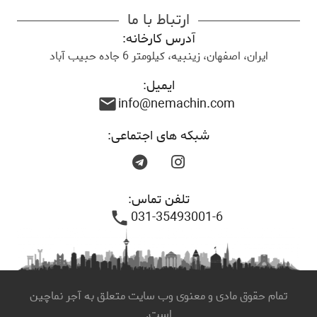
ارتباط با ما
آدرس کارخانه:
ایران، اصفهان، زینبیه، کیلومتر 6 جاده حبیب آباد
ایمیل:
info@nemachin.com
mail
شبکه های اجتماعی:
تلفن تماس:
031-35493001-6
phone
تمام حقوق مادی و معنوی وب سایت متعلق به آجر نماچین
است.