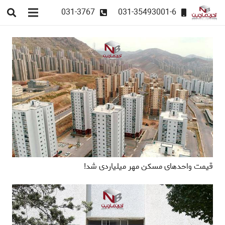
031-3767
031-35493001-6
قیمت واحدهای مسکن مهر میلیاردی شد!