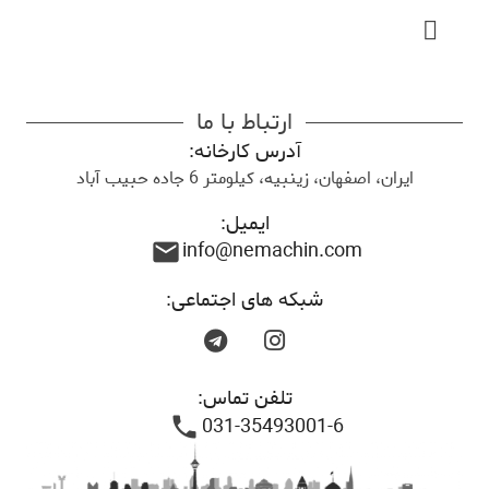
ارتباط با ما
آدرس کارخانه:
ایران، اصفهان، زینبیه، کیلومتر 6 جاده حبیب آباد
ایمیل:
info@nemachin.com
mail
شبکه های اجتماعی:
تلفن تماس:
031-35493001-6
phone