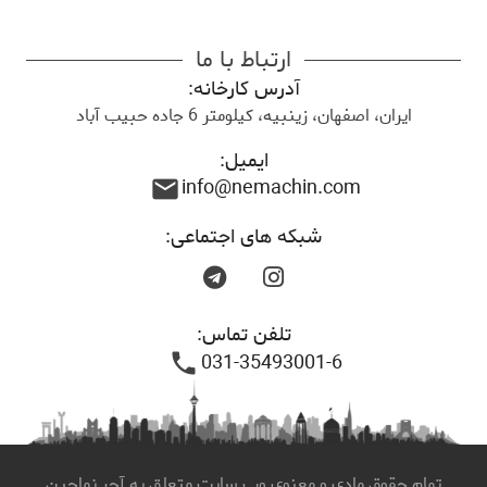
ارتباط با ما
آدرس کارخانه:
ایران، اصفهان، زینبیه، کیلومتر 6 جاده حبیب آباد
ایمیل:
info@nemachin.com
mail
شبکه های اجتماعی:
تلفن تماس:
031-35493001-6
phone
تمام حقوق مادی و معنوی وب سایت متعلق به آجر نماچین