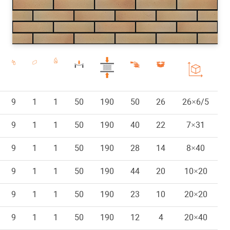
9
1
1
50
190
50
26
6/5×26
9
1
1
50
190
40
22
31×7
9
1
1
50
190
28
14
40×8
9
1
1
50
190
44
20
20×10
9
1
1
50
190
23
10
20×20
9
1
1
50
190
12
4
40×20