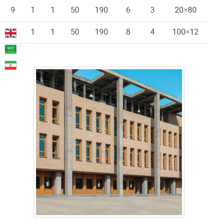
9
1
1
50
190
6
3
80×20
9
1
1
50
190
8
4
12×100