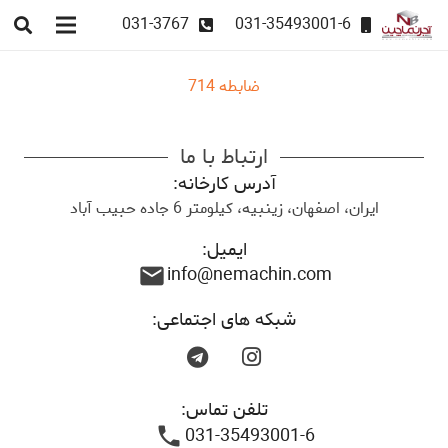
031-3767
031-35493001-6
ضابطه 714
ارتباط با ما
آدرس کارخانه:
ایران، اصفهان، زینبیه، کیلومتر 6 جاده حبیب آباد
ایمیل:
info@nemachin.com
mail
شبکه های اجتماعی:
تلفن تماس:
031-35493001-6
phone