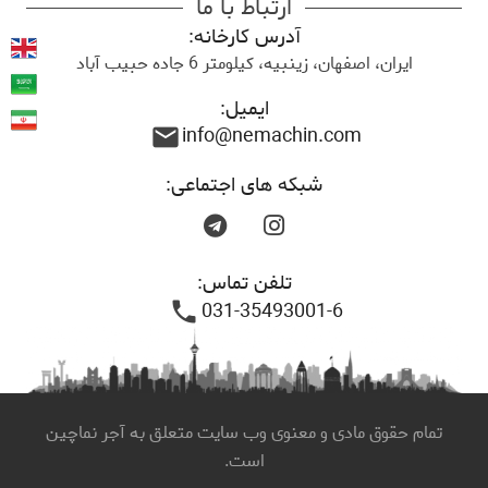
ارتباط با ما
آدرس کارخانه:
ایران، اصفهان، زینبیه، کیلومتر 6 جاده حبیب آباد
ایمیل:
info@nemachin.com
mail
شبکه های اجتماعی:
تلفن تماس:
031-35493001-6
phone
تمام حقوق مادی و معنوی وب سایت متعلق به آجر نماچین
است.