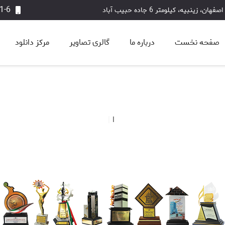
1-6
اصفهان، زینبیه، کیلومتر 6 جاده حبیب آباد
صفحه نخست
درباره ما
گالری تصاویر
مرکز دانلود
ضابطه 714
کاتالوگ PDF
فایل های Texture
افتخار
|