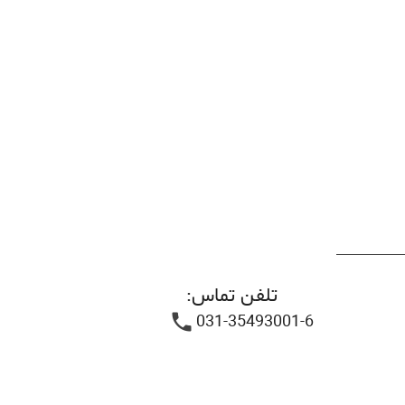
تلفن تماس:
031-35493001-6
phone