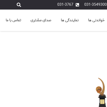
031-3767
031-3549300
خواندنی ها
نمایندگی ها
صدای مشتری
تماس با ما