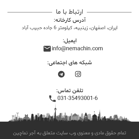
ارتباط با ما
آدرس کارخانه:
ایران، اصفهان، زینبیه، کیلومتر 6 جاده حبیب آباد
ایمیل:
info@nemachin.com
mail
شبکه های اجتماعی:
تلفن تماس:
031-35493001-6
phone
تمام حقوق مادی و معنوی وب سایت متعلق به آجر نماچین