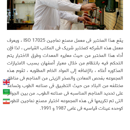
یقع هذا المختبر فی معمل مصنع نماجین ISO 17025 ، ویعرف
معمل هذه الشرکه کمختبر شریک فی المکتب القیاسی ، لذا فإن
أداء هذا المختبر من حیث معایره المعدات وطرق الاختبار یتم
التحکم فیه بانتظام من خلال معیار أصفهان بسبب الامتیازات
المذکوره أعلاه ، بالإضافه إلى المواد الخام المطلوبه ، تقوم هذه
المجموعه بفحص المعادن والصخر الزیتی من المناجم فی مناطق
مختلفه من البلاد من حیث التطبیق فی صناعه الطوب وتساعد
على تحدید المناجم المناسبه فی صناعه الطوب. من بین الجوائز
التی تم تکریمها فی هذه المجموعه اختیار مصنع نماجین للطوب
کوحده عینات قیاسیه فی عامی 1987 و 1991.