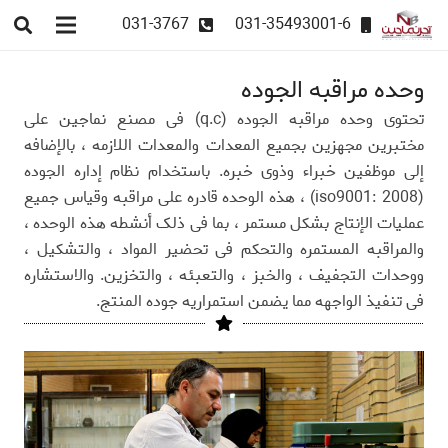
031-3767
031-35493001-6
وحده مراقبه الجوده
تحتوی وحده مراقبه الجوده (q.c) فی مصنع نماجین على
مختبرین مجهزین بجمیع المعدات والمعدات اللازمه ، بالإضافه
إلى موظفین خبراء وذوی خبره. باستخدام نظام إداره الجوده
(iso9001: 2008) ، هذه الوحده قادره على مراقبه وقیاس جمیع
عملیات الإنتاج بشکل مستمر ، بما فی ذلک أنشطه هذه الوحده ،
والمراقبه المستمره والتحکم فی تحضیر المواد ، والتشکیل ،
ووحدات التجفیف ، والخبز ، والتعبئه ، والتخزین. والاستشاره
فی تنفیذ الواجهه مما یضمن استمراریه جوده المنتج.